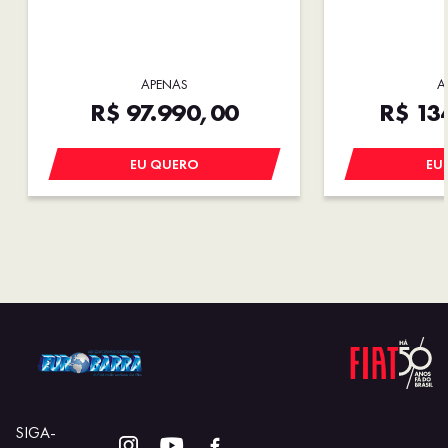
APENAS
A
R$ 97.990,00
R$ 13
EU QUERO
EU
SIGA-