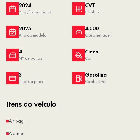
2024
CVT
Ano / Fabricação
Câmbio
2025
4.000
Ano do modelo
Quilometragem
4
Cinza
N° de portas
Cor
3
Gasolina
Final da placa
Combustível
Itens do veículo
Air bag
Alarme