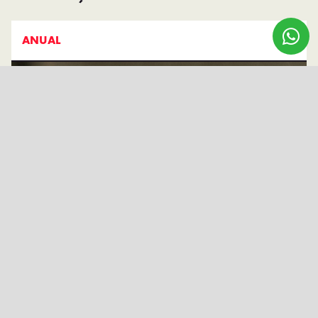
ANUAL
Com parcelas intermediárias, o pagamento maior é feito uma
vez por ano e você escolhe qual é a melhor data. Consulte as
condições de financiamento.
Ex: Com plantação de Guaraná, em que a safra é anual, você