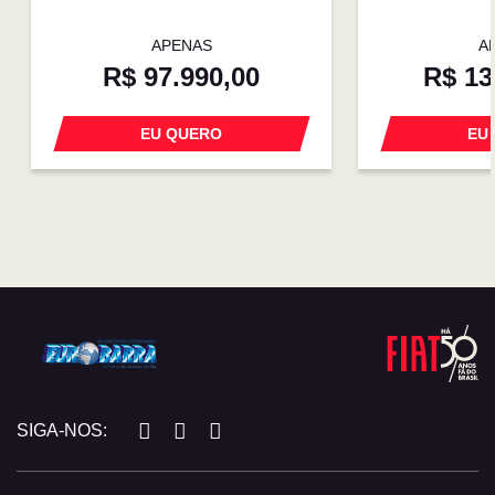
APENAS
A
R$ 97.990,00
R$ 13
EU QUERO
EU
SIGA-NOS: