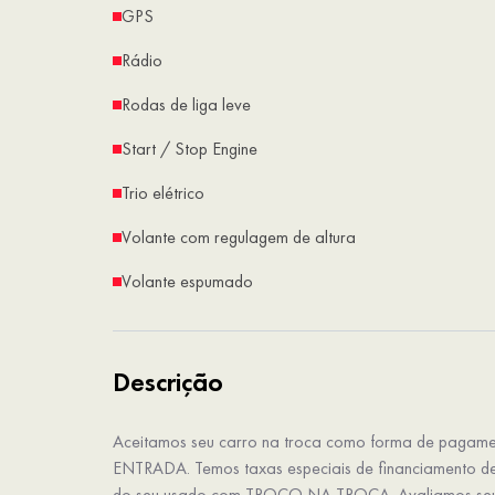
GPS
Rádio
Rodas de liga leve
Start / Stop Engine
Trio elétrico
Volante com regulagem de altura
Volante espumado
Descrição
Aceitamos seu carro na troca como forma de pagame
ENTRADA. Temos taxas especiais de financiamento d
do seu usado com TROCO NA TROCA. Avaliamos seu