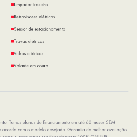
Limpador traseiro
Retrovisores elétricos
Sensor de estacionamento
Travas elétricas
Vidros elétricos
Volante em couro
nto. Temos planos de financiamento em até 60 meses SEM
e acordo com o modelo desejado. Garantia da melhor avaliação
 carro e aprovamos seu financiamento 100% ONLINE.