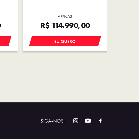
APENAS
0
R$ 114.990,00
R$
EU QUERO
SIGA-NOS: