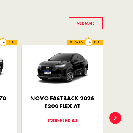
VER MAIS
DIAS
EXPIRA EM
DIAS
70
NOVO FASTBACK 2026
TORO 
T200 FLEX AT
T200 FLEX AT
ENDU