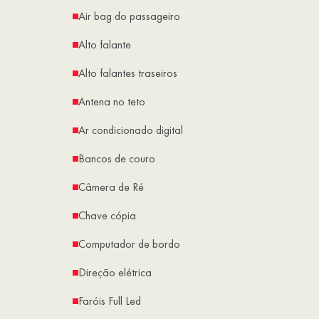
Air bag do passageiro
Alto falante
Alto falantes traseiros
Antena no teto
Ar condicionado digital
Bancos de couro
Câmera de Ré
Chave cópia
Computador de bordo
Direção elétrica
Faróis Full Led