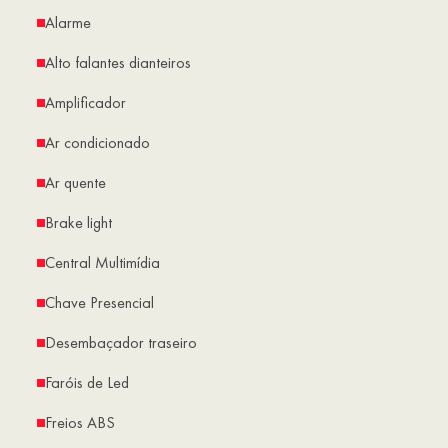
Alarme
Alto falantes dianteiros
Amplificador
Ar condicionado
Ar quente
Brake light
Central Multimídia
Chave Presencial
Desembaçador traseiro
Faróis de Led
Freios ABS