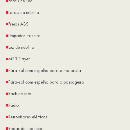
Faróis de Led
Faróis de neblina
Freios ABS
Limpador traseiro
Luz de neblina
MP3 Player
Pára-sol com espelho para o motorista
Pára-sol com espelho para o passageiro
Rack de teto
Rádio
Retrovisores elétricos
Rodas de liga leve