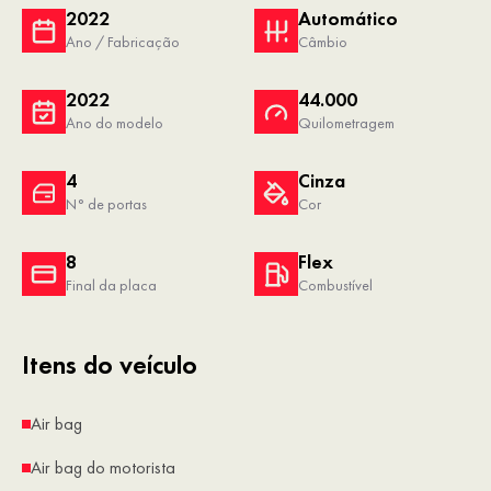
2022
Automático
Ano / Fabricação
Câmbio
2022
44.000
Ano do modelo
Quilometragem
4
Cinza
N° de portas
Cor
8
Flex
Final da placa
Combustível
Itens do veículo
Air bag
Air bag do motorista