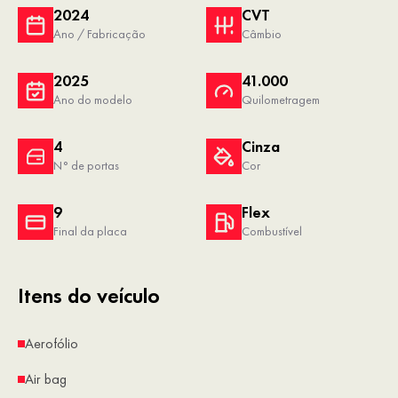
2024
CVT
Ano / Fabricação
Câmbio
2025
41.000
Ano do modelo
Quilometragem
4
Cinza
N° de portas
Cor
9
Flex
Final da placa
Combustível
Itens do veículo
Aerofólio
Air bag