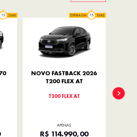
DIAS
EXPIRA EM
DIAS
70
NOVO FASTBACK 2026
TORO 
T200 FLEX AT
T200 FLEX AT
ENDU
APENAS
0
R$ 114.990,00
R$