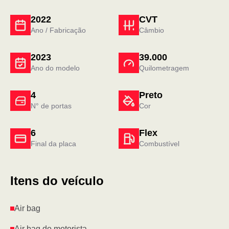
2022
CVT
Ano / Fabricação
Câmbio
2023
39.000
Ano do modelo
Quilometragem
4
Preto
N° de portas
Cor
6
Flex
Final da placa
Combustível
Itens do veículo
Air bag
Air bag do motorista