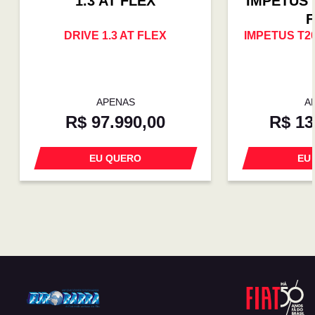
1.3 AT FLEX
IMPETUS 
F
DRIVE 1.3 AT FLEX
IMPETUS T2
APENAS
A
R$ 97.990,00
R$ 13
EU QUERO
EU