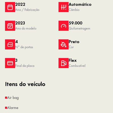
2022
Automático
Ano / Fabricação
Câmbio
2023
59.000
Ano do modelo
Quilometragem
4
Preto
N° de portas
Cor
3
Flex
Final da placa
Combustível
Itens do veículo
Air bag
Alarme