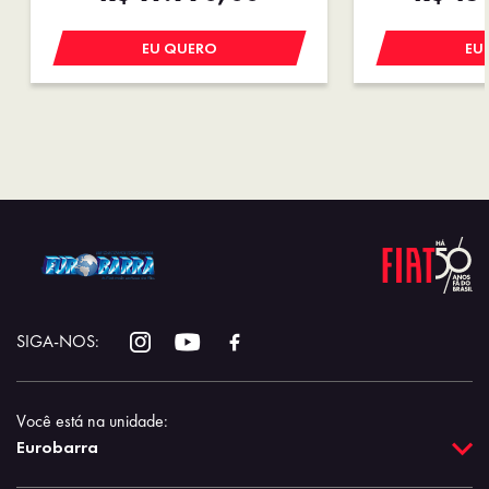
EU QUERO
EU
SIGA-NOS:
Você está na unidade:
Eurobarra