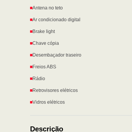
Antena no teto
Ar condicionado digital
Brake light
Chave cópia
Desembaçador traseiro
Freios ABS
Rádio
Retrovisores elétricos
Vidros elétricos
Descrição