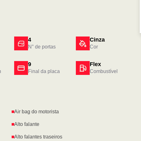
4
Cinza
N° de portas
Cor
9
Flex
m
Final da placa
Combustível
Air bag do motorista
Alto falante
Alto falantes traseiros