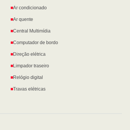
Ar condicionado
Ar quente
Central Multimídia
Computador de bordo
Direção elétrica
Limpador traseiro
Relógio digital
Travas elétricas