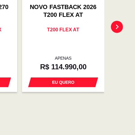
270
NOVO FASTBACK 2026
TORO 
T200 FLEX AT
X
T200 FLEX AT
ENDU
APENAS
R$ 114.990,00
R$
EU QUERO