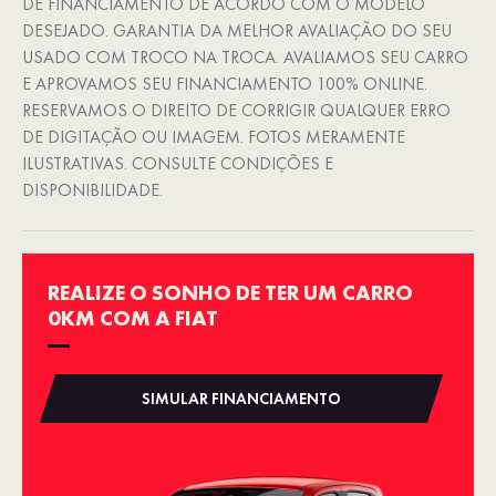
DE FINANCIAMENTO DE ACORDO COM O MODELO
DESEJADO. GARANTIA DA MELHOR AVALIAÇÃO DO SEU
USADO COM TROCO NA TROCA. AVALIAMOS SEU CARRO
E APROVAMOS SEU FINANCIAMENTO 100% ONLINE.
RESERVAMOS O DIREITO DE CORRIGIR QUALQUER ERRO
DE DIGITAÇÃO OU IMAGEM. FOTOS MERAMENTE
ILUSTRATIVAS. CONSULTE CONDIÇÕES E
DISPONIBILIDADE.
REALIZE O SONHO DE TER UM CARRO
0KM COM A FIAT
SIMULAR FINANCIAMENTO