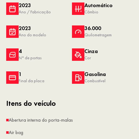
2023
Automático
Ano / Fabricação
Câmbio
2023
36.000
Ano do modelo
Quilometragem
4
Cinza
N° de portas
Cor
1
Gasolina
Final da placa
Combustível
Itens do veículo
Abertura interna do porta-malas
Air bag